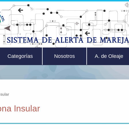
Categorías
Nosotros
A. de Oleaje
sular
na Insular