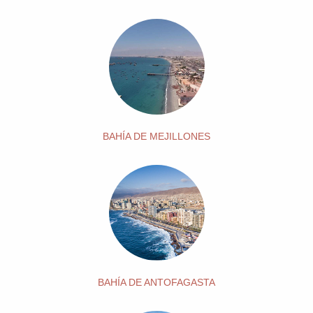
BAHÍA DE MEJILLONES
BAHÍA DE ANTOFAGASTA