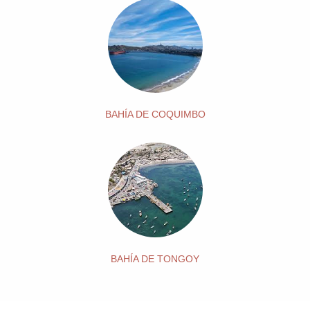
BAHÍA DE COQUIMBO
BAHÍA DE TONGOY