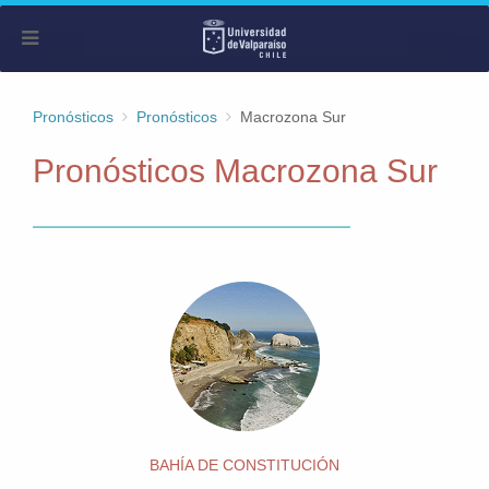
Pronósticos
Pronósticos
Macrozona Sur
Pronósticos Macrozona Sur
BAHÍA DE CONSTITUCIÓN