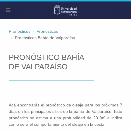
Pronósticos
Pronósticos
Pronósticos Bahía de Valparaíso
PRONÓSTICO BAHÍA
DE VALPARAÍSO
Acá encontrarás el pronóstico de oleaje para los próximos 7
días en los principales sitios de la bahía de Valparaíso. Este
pronóstico se estima a una profundidad de 20 [m] e indica
como será el comportamiento del oleaje en la costa.