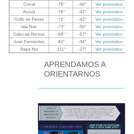
Corral
-75°
-40°
Ver pronóstico
Ve
Ancud
-76°
-42°
Ver pronóstico
Ve
Golfo de Penas
-72°
-42°
Ver pronóstico
Ve
Isla Noir
-73°
-55°
Ver pronóstico
Ve
Cabo de Hornos
-68°
-57°
Ver pronóstico
Ve
Juan Fernández
-82°
-34°
Ver pronóstico
Ve
Rapa Nui
-111°
-27°
Ver pronóstico
Ve
APRENDAMOS A
ORIENTARNOS