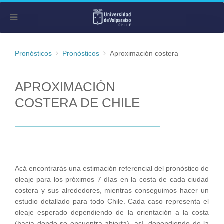
Pronósticos
Pronósticos
Aproximación costera
APROXIMACIÓN
COSTERA DE CHILE
Acá encontrarás una estimación referencial del pronóstico de
oleaje para los próximos 7 días en la costa de cada ciudad
costera y sus alrededores, mientras conseguimos hacer un
estudio detallado para todo Chile. Cada caso representa el
oleaje esperado dependiendo de la orientación a la costa
(hacia donde se encuentra abierta), así, dependiendo de la