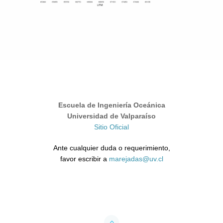
Escuela de Ingeniería Oceánica
Universidad de Valparaíso
Sitio Oficial
Ante cualquier duda o requerimiento,
favor escribir a
marejadas@uv.cl